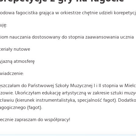
dowa fagocistka grająca w orkiestrze chętnie udzieli korepetycji
uję:
ziom nauczania dostosowany do stopnia zaawansowania ucznia
teriały nutowe
yjazną atmosferę
wiadczenie:
szczałam do Państwowej Szkoły Muzycznej I i II stopnia w Miel
zowie. Ukończyłam edukację artystyczną w zakresie sztuki mu
ławiu (kierunek instrumentalistyka, specjalność fagot). Doda
gogicznego (fagot).
ecznie zapraszam do współpracy!