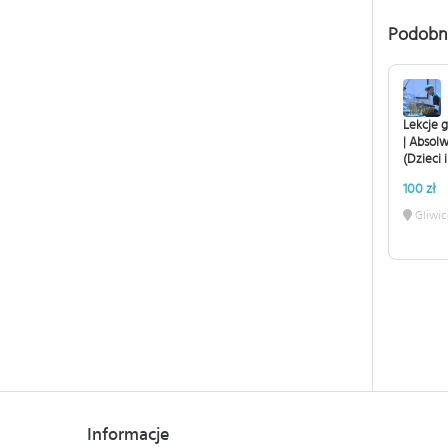
Podobn
Lekcje g
| Absol
(Dzieci 
100 zł
Gliwic
Informacje