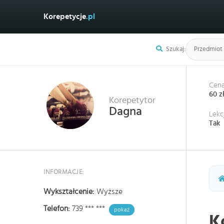
Korepetycje
.pl
Szukaj:
Cena
60 z
Korepetytor
Dagna
Lekc
Tak
INFORMACJE:
Wykształcenie:
Wyższe
Telefon:
739 *** ***
pokaż
K