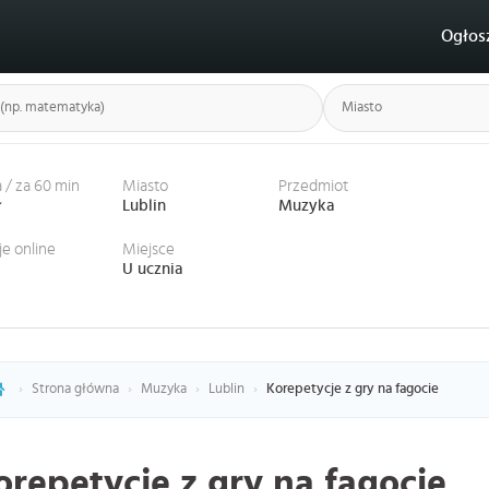
Ogłos
 / za 60 min
Miasto
Przedmiot
ł
Lublin
Muzyka
je online
Miejsce
U ucznia
›
Strona główna
›
Muzyka
›
Lublin
›
Korepetycje z gry na fagocie
orepetycje z gry na fagocie