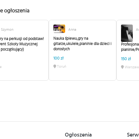
e ogłoszenia
Szymon
Anna
A
Nauka śpiewu,gry na
ry na perkusji od podstaw!
gitarze,ukulele,pianinie dla dzieci i
went Szkoły Muzycznej
Profesjona
dorosłych
i początkujący)
pianinie/Pr
100 zł
150 zł
Toruń
e
Warszaw
Ogłoszenia
Serw