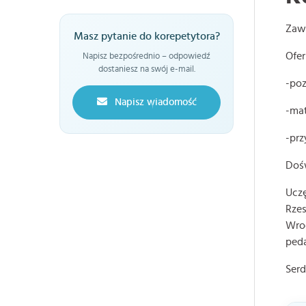
Zawo
Masz pytanie do korepetytora?
Ofer
Napisz bezpośrednio – odpowiedź
dostaniesz na swój e-mail.
-po
Napisz wiadomość
-ma
-prz
Doś
Uczę
Rzes
Wroc
peda
Serd