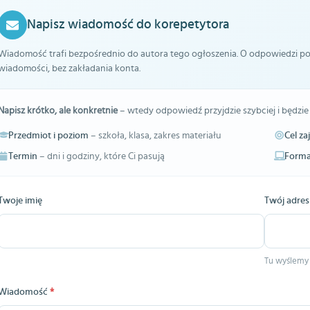
Napisz wiadomość do korepetytora
Wiadomość trafi bezpośrednio do autora tego ogłoszenia. O odpowiedzi pow
wiadomości, bez zakładania konta.
Napisz krótko, ale konkretnie
– wtedy odpowiedź przyjdzie szybciej i będzie
Przedmiot i poziom
– szkoła, klasa, zakres materiału
Cel za
Termin
– dni i godziny, które Ci pasują
Forma
Twoje imię
Twój adres
Tu wyślemy
Wiadomość
*