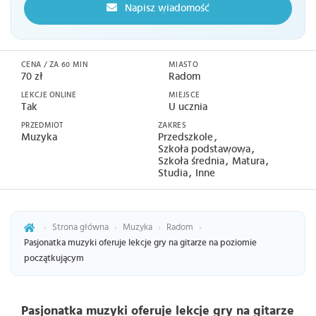
Napisz wiadomość
CENA / ZA 60 MIN
MIASTO
70 zł
Radom
LEKCJE ONLINE
MIEJSCE
Tak
U ucznia
PRZEDMIOT
ZAKRES
Muzyka
Przedszkole
Szkoła podstawowa
Szkoła średnia
Matura
Studia
Inne
›
Strona główna
›
Muzyka
›
Radom
›
Pasjonatka muzyki oferuje lekcje gry na gitarze na poziomie
początkującym
Pasjonatka muzyki oferuje lekcje gry na gitarze