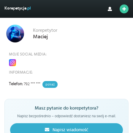
Korepetycje
.pl
Korepetytor
Maciej
MOJE SOCIAL MEDIA:
INFORMACJE:
Telefon:
792 *** ***
pokaż
Masz pytanie do korepetytora?
Napisz bezpośrednio – odpowiedź dostaniesz na swój e-mail.
Napisz wiadomość