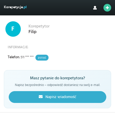
Korepetycje
.pl
Korepetytor
Filip
INFORMACJE:
Telefon:
511 *** ***
pokaż
Masz pytanie do korepetytora?
Napisz bezpośrednio – odpowiedź dostaniesz na swój e-mail.
Napisz wiadomość