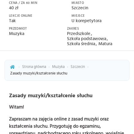
CENA / ZA 60 MIN
MIASTO
40 zł
Szczecin
LEKCJE ONLINE
MIEJSCE
Tak
U korepetytora
PRZEDMIOT
ZAKRES
Muzyka
Przedszkole
Szkoła podstawowa
Szkoła średnia
Matura
›
Strona główna
›
Muzyka
›
Szczecin
›
Zasady muzyki/kształcenie słuchu
Zasady muzyki/kształcenie słuchu
Witam!
Zapraszam na zajęcia online z zasad muzyki oraz
kształcenia słuchu. Przygotuję do egzaminu,
sprawdzianu, nadchodzącego roku szkolnego, wyjaśnię