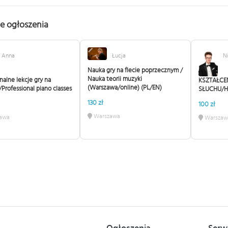
e ogłoszenia
Anna
Łucja
N
Nauka gry na flecie poprzecznym /
Nauka teorii muzyki
nalne lekcje gry na
KSZTAŁCE
(Warszawa/online) (PL/EN)
/Professional piano classes
SŁUCHU/H
130 zł
100 zł
Warszawa
awa
Warszaw