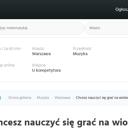
Ogłos
 / za 60 min
Miasto
Przedmiot
ł
Warszawa
Muzyka
je online
Miejsce
U korepetytora
›
Strona główna
›
Muzyka
›
Warszawa
›
Chcesz nauczyć się grać na wiolo
hcesz nauczyć się grać na wio