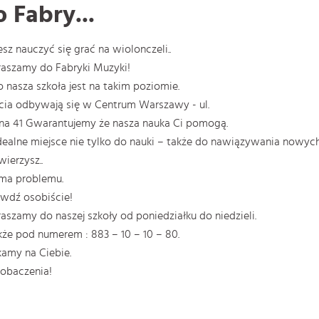
 Fabry...
sz nauczyć się grać na wiolonczeli..
aszamy do Fabryki Muzyki!
o nasza szkoła jest na takim poziomie.
cia odbywają się w Centrum Warszawy - ul.
na 41 Gwarantujemy że nasza nauka Ci pomogą.
dealne miejsce nie tylko do nauki – także do nawiązywania nowyc
wierzysz..
ma problemu.
wdź osobiście!
aszamy do naszej szkoły od poniedziałku do niedzieli.
kże pod numerem : 883 – 10 – 10 – 80.
amy na Ciebie.
obaczenia!