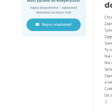
Masz pytanie do korepetytora?
do
Napisz bezpośrednio – odpowiedź
dostaniesz na swój e-mail.
Chce
Zapr
Napisz wiadomość
Tylk
Zaję
Sien
To i
Nie 
Nie 
Spra
Zapr
a ta
Czek
Do z
:)