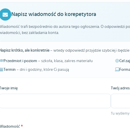
Napisz wiadomość do korepetytora
Wiadomość trafi bezpośrednio do autora tego ogłoszenia. O odpowiedzi pow
wiadomości, bez zakładania konta.
Napisz krótko, ale konkretnie
– wtedy odpowiedź przyjdzie szybciej i będzie
Przedmiot i poziom
– szkoła, klasa, zakres materiału
Cel za
Termin
– dni i godziny, które Ci pasują
Forma
Twoje imię
Twój adres
Tu wyślemy
Wiadomość
*