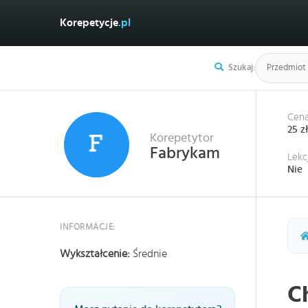
Korepetycje
.pl
Szukaj:
Cena
25 z
Korepetytor
Fabrykam
Lekc
Nie
INFORMACJE:
Wykształcenie:
Średnie
C