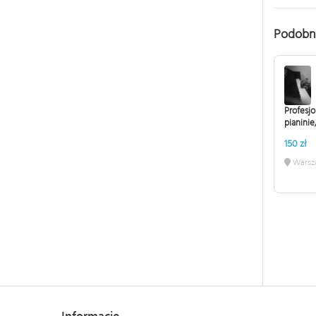
Podobn
Profesjo
pianinie
150 zł
Warsz