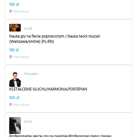
150 zł
Warszawa
Łucja
Nauka gry na flecie poprzecznym / Nauka teorii muzyki
(Warszawa/online) (PL/EN)
130 zł
Warszawa
Nikodem
KSZTAŁCENIE SŁUCHU/HARMONIA/FORTEPIAN
100 zł
Warszawa
Anna
Profesjonalne lekcje gry na pianinie/Professional piano classes