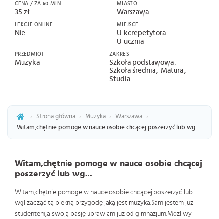
CENA / ZA 60 MIN
MIASTO
35 zł
Warszawa
LEKCJE ONLINE
MIEJSCE
Nie
U korepetytora
U ucznia
PRZEDMIOT
ZAKRES
Muzyka
Szkoła podstawowa
Szkoła średnia
Matura
Studia
›
Strona główna
›
Muzyka
›
Warszawa
›
Witam,chętnie pomoge w nauce osobie chcącej poszerzyć lub wg...
Witam,chętnie pomoge w nauce osobie chcącej
poszerzyć lub wg...
Witam,chętnie pomoge w nauce osobie chcącej poszerzyć lub
wgl zacząć tą piekną przygodę jaką jest muzyka.Sam jestem juz
studentem,a swoją pasję uprawiam juz od gimnazjum.Mozliwy