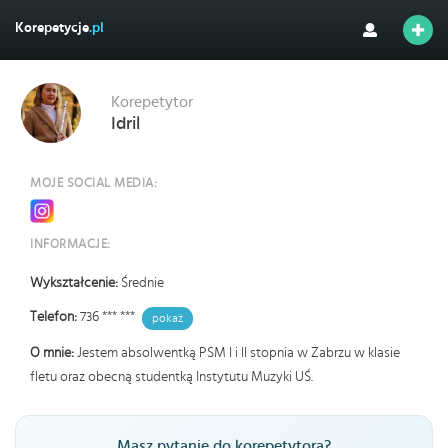
Korepetycje
.pl
Korepetytor
Idril
MOJE SOCIAL MEDIA:
INFORMACJE:
Wykształcenie:
Średnie
Telefon:
736 *** ***
pokaż
O mnie:
Jestem absolwentką PSM I i II stopnia w Zabrzu w klasie
fletu oraz obecną studentką Instytutu Muzyki UŚ.
Masz pytanie do korepetytora?