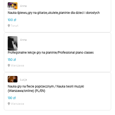
Anna
Nauka śpiewu,gry na gitarze,ukulele,pianinie dla dzieci i dorosłych
100 zł
Toruń
Anna
Profesjonalne lekcje gry na pianinie/Professional piano classes
150 zł
Warszawa
Łucja
Nauka gry na flecie poprzecznym / Nauka teorii muzyki
(Warszawa/online) (PL/EN)
130 zł
Warszawa